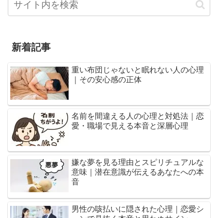
新着記事
重い布団じゃないと眠れない人の心理
｜その安心感の正体
名前を間違える人の心理と対処法｜恋
愛・職場で見える本音と深層心理
嫌な夢を見る理由とスピリチュアルな
意味｜潜在意識が伝えるあなたへの本
音
男性の咳払いに隠された心理｜恋愛シ