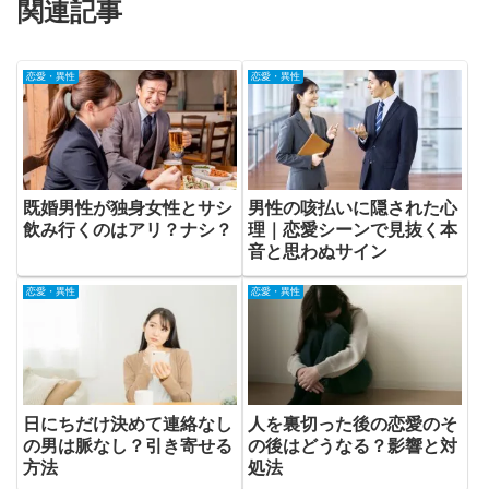
関連記事
恋愛・異性
恋愛・異性
既婚男性が独身女性とサシ
男性の咳払いに隠された心
飲み行くのはアリ？ナシ？
理｜恋愛シーンで見抜く本
音と思わぬサイン
恋愛・異性
恋愛・異性
日にちだけ決めて連絡なし
人を裏切った後の恋愛のそ
の男は脈なし？引き寄せる
の後はどうなる？影響と対
方法
処法