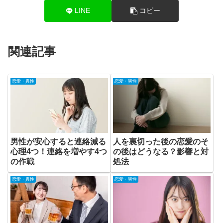
LINE
コピー
関連記事
恋愛・異性
恋愛・異性
男性が安心すると連絡減る
人を裏切った後の恋愛のそ
心理4つ！連絡を増やす4つ
の後はどうなる？影響と対
の作戦
処法
恋愛・異性
恋愛・異性