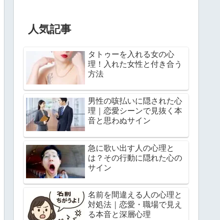
人気記事
タトゥーを入れる女の心
理！入れた女性と付き合う
方法
男性の咳払いに隠された心
理｜恋愛シーンで見抜く本
音と思わぬサイン
急に歌い出す人の心理と
は？その行動に隠れた心の
サイン
名前を間違える人の心理と
対処法｜恋愛・職場で見え
る本音と深層心理