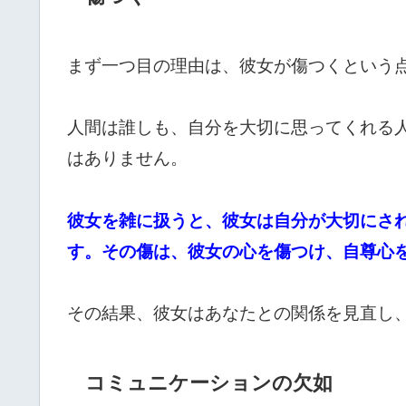
まず一つ目の理由は、彼女が傷つくという
人間は誰しも、自分を大切に思ってくれる
はありません。
彼女を雑に扱うと、彼女は自分が大切にさ
す。その傷は、彼女の心を傷つけ、自尊心
その結果、彼女はあなたとの関係を見直し
コミュニケーションの欠如