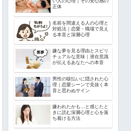
い人の心理｜その安心感の
正体
名前を間違える人の心理と
対処法｜恋愛・職場で見え
る本音と深層心理
嫌な夢を見る理由とスピリ
チュアルな意味｜潜在意識
が伝えるあなたへの本音
男性の咳払いに隠された心
理｜恋愛シーンで見抜く本
音と思わぬサイン
嫌われたかも…と感じたと
きに読む深層心理と心を落
ち着ける方法