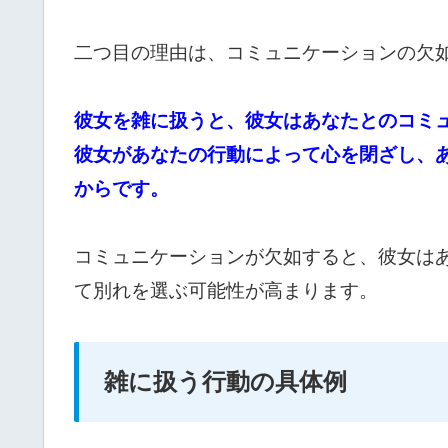
二つ目の理由は、コミュニケーションの欠
彼女を雑に扱うと、彼女はあなたとのコミ
彼女があなたの行動によって心を閉ざし、
からです。
コミュニケーションが欠如すると、彼女は
て別れを選ぶ可能性が高まります。
雑に扱う行動の具体例